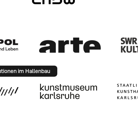
utionen im Hallenbau