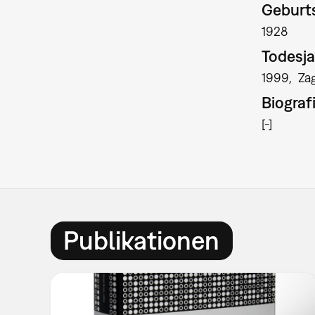
Geburts
1928
Todesja
1999
Za
Biograf
[-]
Publikationen