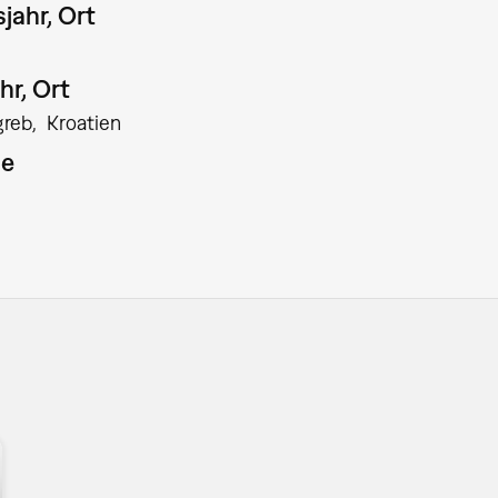
jahr, Ort
hr, Ort
greb
Kroatien
ie