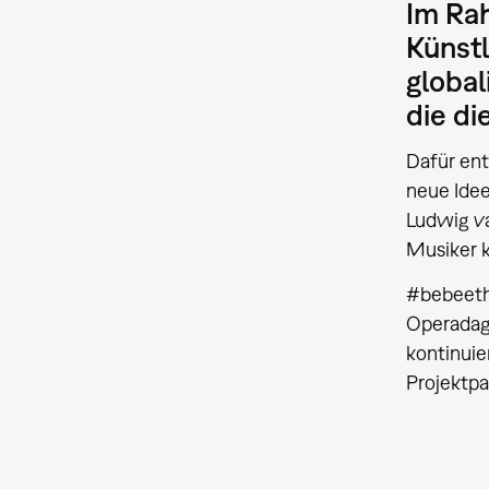
Im Ra
Künstl
global
die di
Dafür ent
neue Idee
Ludwig va
Musiker k
#bebeetho
Operadage
kontinuie
Projektpa