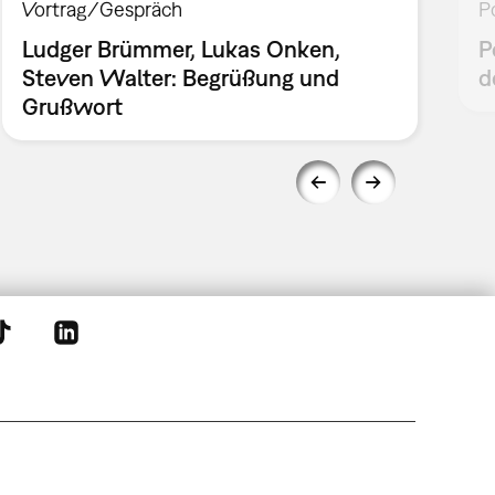
Vortrag/Gespräch
P
Ludger Brümmer, Lukas Onken,
P
Steven Walter: Begrüßung und
d
Grußwort