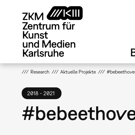
Direkt
zum
Inhalt
Research
Aktuelle Projekte
#bebeethove
2018
2021
#bebeethov