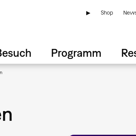
▶
Shop
News
Besuch
Programm
Re
n
en