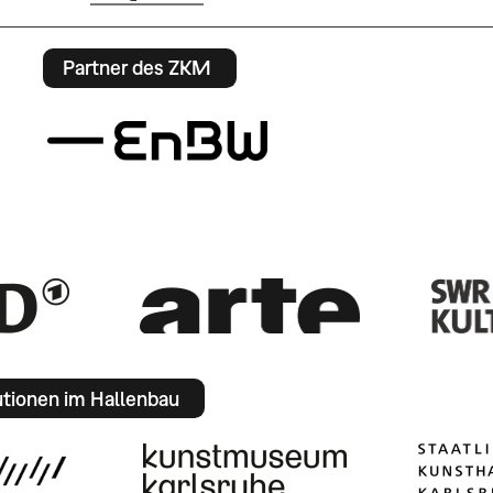
Partner des ZKM
utionen im Hallenbau