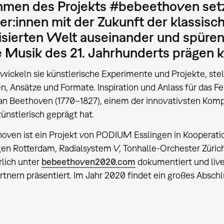
hmen des Projekts #bebeethoven setz
er:innen mit der Zukunft der klassisc
isierten Welt auseinander und spüren
e Musik des 21. Jahrhunderts prägen 
wickeln sie künstlerische Experimente und Projekte, stel
n, Ansätze und Formate. Inspiration und Anlass für das 
n Beethoven (1770–1827), einem der innovativsten Kompo
ünstlerisch geprägt hat.
ven ist ein Projekt von PODIUM Esslingen in Kooperati
n Rotterdam, Radialsystem V, Tonhalle-Orchester Züric
rlich unter
bebeethoven2020.com
dokumentiert und liv
rtnern präsentiert. Im Jahr 2020 findet ein großes Abschlu