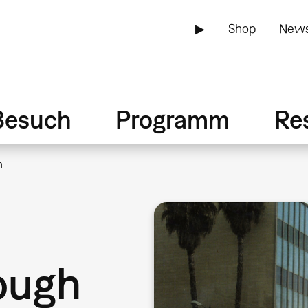
▶
Shop
News
Besuch
Programm
Re
h
ough