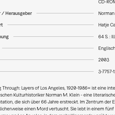
CD-RO
r / Herausgeber
Norman 
rt
Hatje Ca
bung
64 S. : I
Englisc
2003
3-7757-
 Through: Layers of Los Angeles, 1920-1986« ist eine i
schen Kulturhistoriker Norman M. Klein - eine literarische
tion, die sich über 66 Jahre erstreckt. Im Zentrum der E
licherweise einen Mord vertuscht. Sie lebt in einem fün