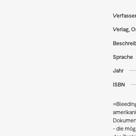
Verfasse
Verlag, O
Beschrei
Sprache
Jahr
ISBN
»Bleeding
amerikani
Dokumenta
- die mög