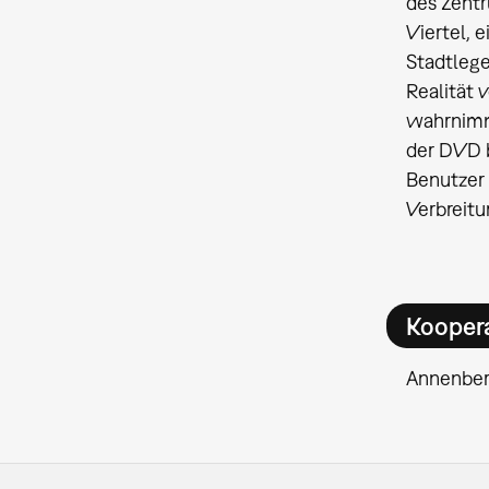
des Zentr
Viertel, 
Stadtlege
Realität 
wahrnimmt
der DVD b
Benutzer 
Verbreitu
Kooper
Annenberg