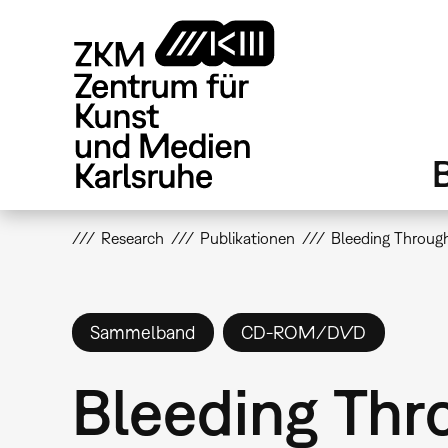
Direkt
zum
Inhalt
Research
Publikationen
Bleeding Throug
Sammelband
CD-ROM/DVD
Bleeding Thr