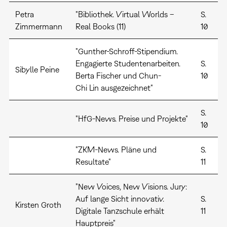
Petra
"Bibliothek. Virtual Worlds –
S.
Zimmermann
Real Books (11)
10
"Gunther-Schroff-Stipendium.
Engagierte Studentenarbeiten.
S.
Sibylle Peine
Berta Fischer und Chun-
10
Chi Lin ausgezeichnet"
S.
"HfG-News. Preise und Projekte"
10
"ZKM-News. Pläne und
S.
Resultate"
11
"New Voices, New Visions. Jury:
Auf lange Sicht innovativ.
S.
Kirsten Groth
Digitale Tanzschule erhält
11
Hauptpreis"