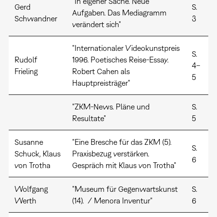
"In eigener Sache. Neue
Gerd
S.
Aufgaben. Das Mediagramm
Schwandner
3
verändert sich"
"Internationaler Videokunstpreis
S.
Rudolf
1996. Poetisches Reise-Essay.
4–
Frieling
Robert Cahen als
5
Hauptpreisträger"
"ZKM-News. Pläne und
S.
Resultate"
5
Susanne
"Eine Bresche für das ZKM (5).
S.
Schuck, Klaus
Praxisbezug verstärken.
6
von Trotha
Gespräch mit Klaus von Trotha"
Wolfgang
"Museum für Gegenwartskunst
S.
Werth
(14). / Menora Inventur"
6