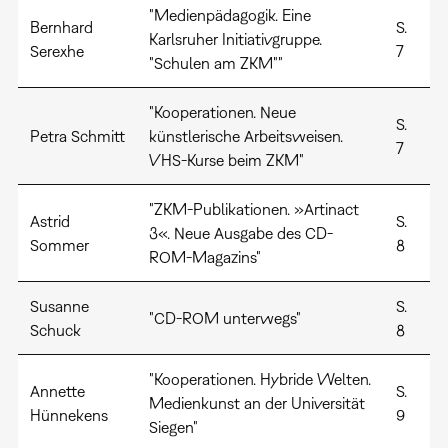
"Medienpädagogik. Eine
Bernhard
S.
Karlsruher Initiativgruppe.
Serexhe
7
"Schulen am ZKM""
"Kooperationen. Neue
S.
Petra Schmitt
künstlerische Arbeitsweisen.
7
VHS-Kurse beim ZKM"
"ZKM-Publikationen. »Artinact
Astrid
S.
3«. Neue Ausgabe des CD-
Sommer
8
ROM-Magazins"
Susanne
S.
"CD-ROM unterwegs"
Schuck
8
"Kooperationen. Hybride Welten.
Annette
S.
Medienkunst an der Universität
Hünnekens
9
Siegen"