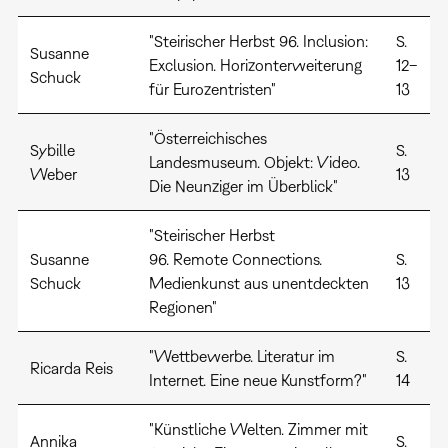
"Steirischer Herbst 96. Inclusion:
S.
Susanne
Exclusion. Horizonterweiterung
12–
Schuck
für Eurozentristen"
13
"Österreichisches
Sybille
S.
Landesmuseum. Objekt: Video.
Weber
13
Die Neunziger im Überblick"
"Steirischer Herbst
Susanne
96. Remote Connections.
S.
Schuck
Medienkunst aus unentdeckten
13
Regionen"
"Wettbewerbe. Literatur im
S.
Ricarda Reis
Internet. Eine neue Kunstform?"
14
"Künstliche Welten. Zimmer mit
Annika
S.