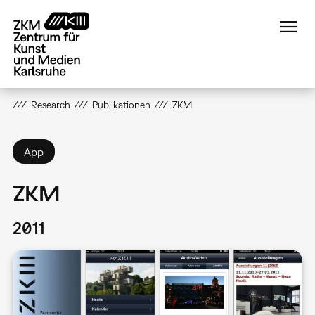
Direkt
zum
Inhalt
Research
Publikationen
ZKM
App
ZKM
2011