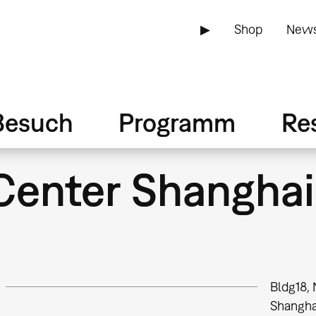
▶
Shop
News
Besuch
Programm
Re
Center Shanghai
Bldg18,
Shangha