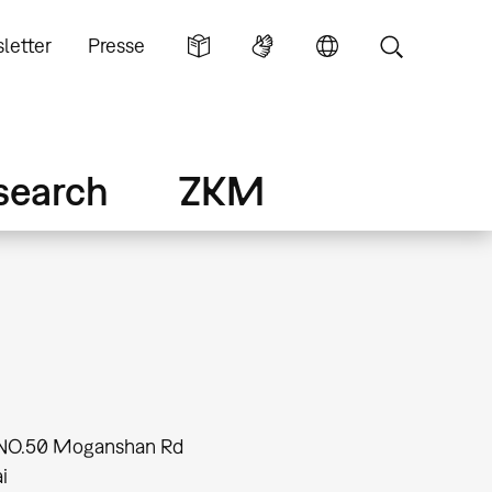
letter
Presse
search
ZKM
 NO.50 Moganshan Rd
i