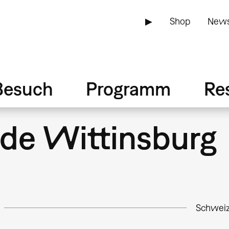
▶
Shop
News
Besuch
Programm
Re
nde Wittinsburg
Schwei