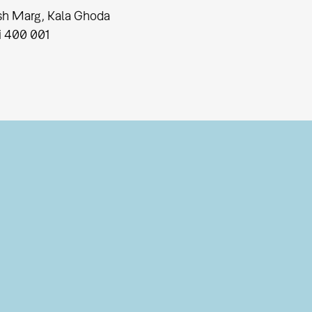
sh Marg, Kala Ghoda
i
400 001