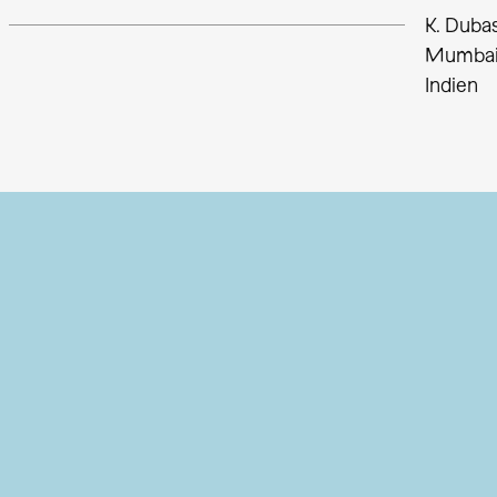
K. Duba
Mumba
Indien