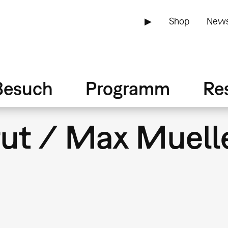
▶
Shop
News
Besuch
Programm
Re
tut / Max Muell