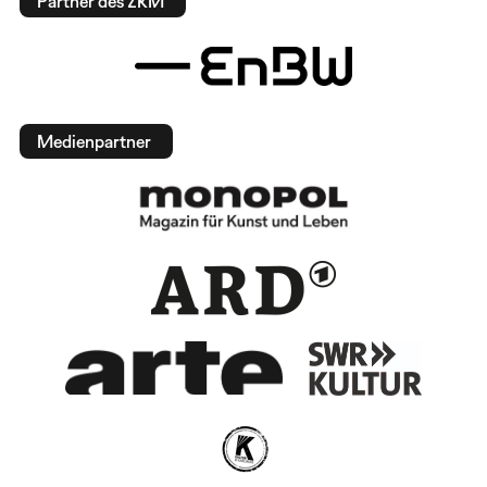
Partner des ZKM
Medienpartner