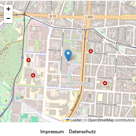
+
−
Leaflet
|
©
OpenStreetMap
contributors
Impressum
Datenschutz