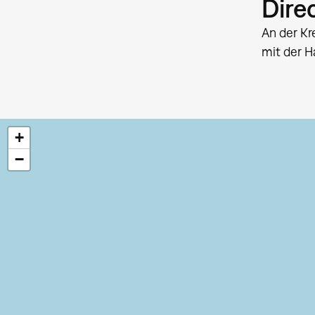
Dire
An der K
mit der H
+
−