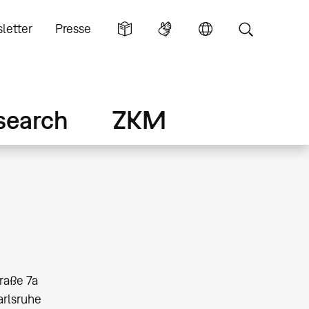
letter
Presse
search
ZKM
aße 7a
arlsruhe