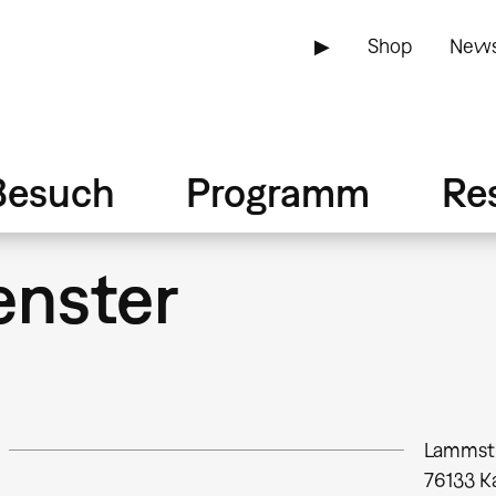
▶
Shop
News
Besuch
Programm
Re
nster
Lammstr
76133
K