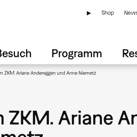
▶
Shop
News
Besuch
Programm
Re
m ZKM. Ariane Andereggen und Anne Niemetz
m ZKM. Ariane A
emetz