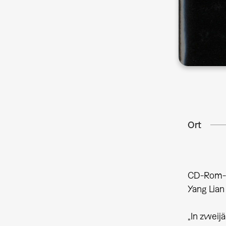
Ort
CD-Rom-Pr
Yang Lian
„In zweij