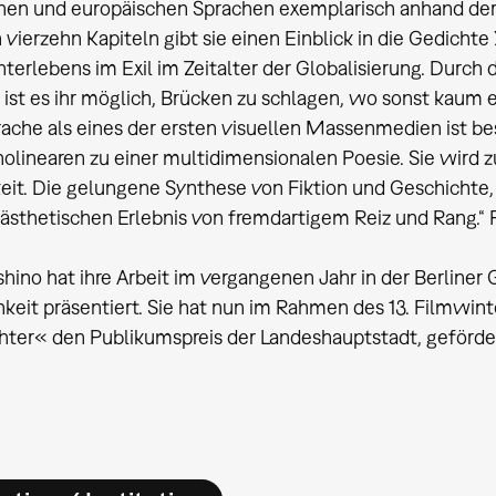
hen und europäischen Sprachen exemplarisch anhand der
n vierzehn Kapiteln gibt sie einen Einblick in die Gedichte
hterlebens im Exil im Zeitalter der Globalisierung. Durch 
st es ihr möglich, Brücken zu schlagen, wo sonst kaum e
rache als eines der ersten visuellen Massenmedien ist b
olinearen zu einer multidimensionalen Poesie. Sie wird
eit. Die gelungene Synthese von Fiktion und Geschichte
ästhetischen Erlebnis von fremdartigem Reiz und Rang.“
hino hat ihre Arbeit im vergangenen Jahr in der Berliner 
hkeit präsentiert. Sie hat nun im Rahmen des 13. Filmwint
hter« den Publikumspreis der Landeshauptstadt, geförder