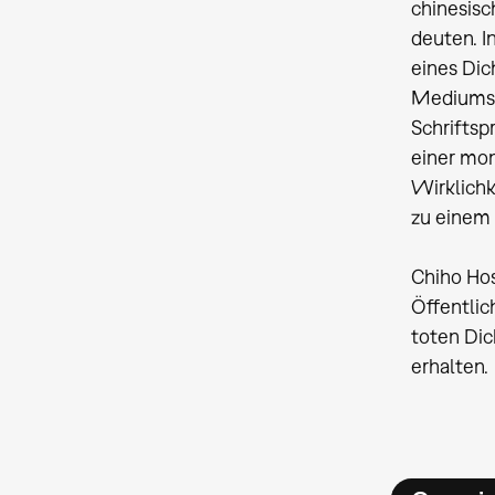
chinesisc
deuten. I
eines Dic
Mediums i
Schriftsp
einer mon
Wirklichk
zu einem 
Chiho Hos
Öffentlic
toten Dic
erhalten.