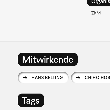
Organis
ZKM
Mitwirkende
HANS BELTING
CHIHO HO
Tags