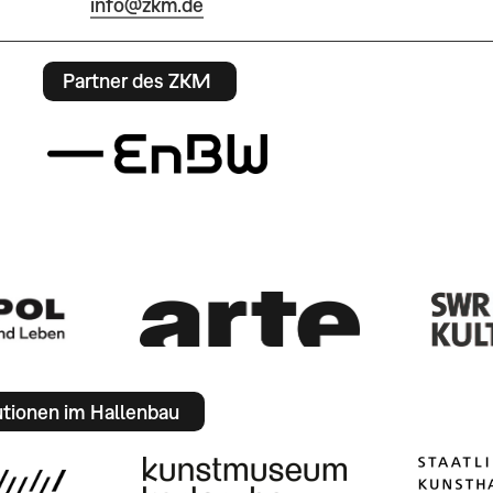
info@zkm.de
Partner des ZKM
utionen im Hallenbau