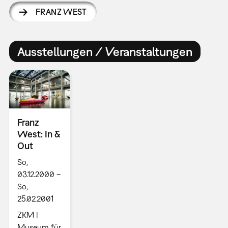
FRANZ WEST
Ausstellungen / Veranstaltungen
Franz
West: In &
Out
So,
03.12.2000 –
So,
25.02.2001
ZKM |
Museum für