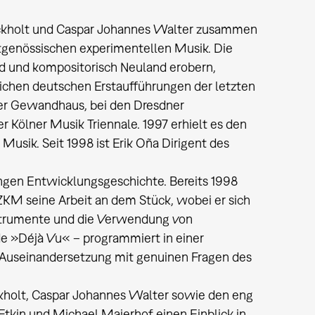
ckholt und Caspar Johannes Walter zusammen
itgenössischen experimentellen Musik. Die
nd und kompositorisch Neuland erobern,
eichen deutschen Erstaufführungen der letzten
er Gewandhaus, bei den Dresdner
r Kölner Musik Triennale. 1997 erhielt es den
usik. Seit 1998 ist Erik Oña Dirigent des
angen Entwicklungsgeschichte. Bereits 1998
ZKM seine Arbeit an dem Stück, wobei er sich
nstrumente und die Verwendung von
de »Déjà Vu« – programmiert in einer
seinandersetzung mit genuinen Fragen des
kholt, Caspar Johannes Walter sowie den eng
in und Michael Maierhof einen Einblick in