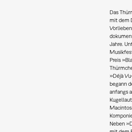
Das Thür
mit dem D
Vorlieben
dokumenti
Jahre. U
Musikfest
Preis »Bl
Thürmche
»Déjà Vu«
begann de
anfangs a
Kugellaut
Macintos
Komponie
Neben »D
mit dem 