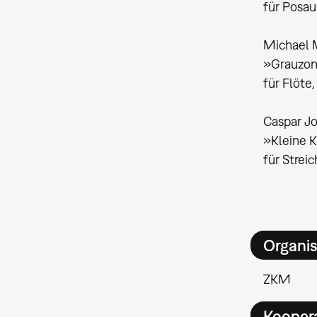
für Posau
Michael 
»Grauzon
für Flöte,
Caspar J
»Kleine 
für Streic
Organis
ZKM
Kooper