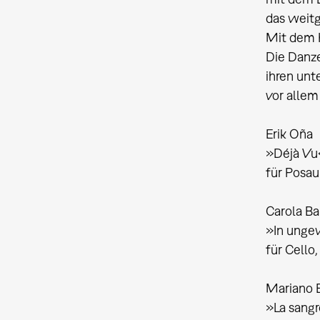
das weit
Mit dem K
Die Danze
ihren unt
vor allem
Erik Oña
»Déjà Vu
für Posau
Carola Ba
»In unge
für Cello
Mariano 
»La sangr