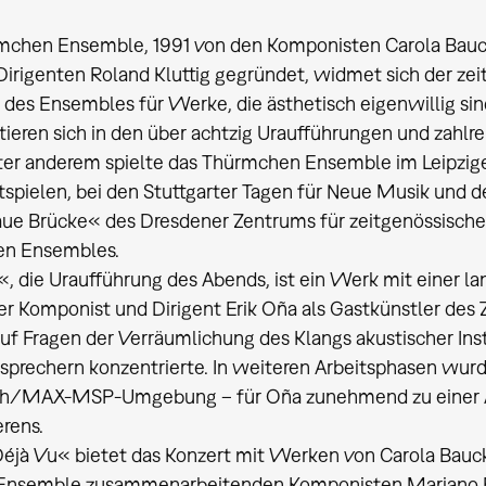
mchen Ensemble, 1991 von den Komponisten Carola Bau
irigenten Roland Kluttig gegründet, widmet sich der ze
 des Ensembles für Werke, die ästhetisch eigenwillig si
eren sich in den über achtzig Uraufführungen und zahlr
nter anderem spielte das Thürmchen Ensemble im Leipzig
spielen, bei den Stuttgarter Tagen für Neue Musik und de
aue Brücke« des Dresdener Zentrums für zeitgenössische M
n Ensembles.
, die Uraufführung des Abends, ist ein Werk mit einer l
r Komponist und Dirigent Erik Oña als Gastkünstler des 
uf Fragen der Verräumlichung des Klangs akustischer I
sprechern konzentrierte. In weiteren Arbeitsphasen wur
h/MAX-MSP-Umgebung – für Oña zunehmend zu einer Au
rens.
éjà Vu« bietet das Konzert mit Werken von Carola Bauc
Ensemble zusammenarbeitenden Komponisten Mariano Etk