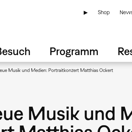
▶
Shop
News
Besuch
Programm
Re
 neue Musik und Medien: Portraitkonzert Matthias Ockert
 neue Musik und 
ert Matthias Ock