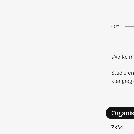
Ort
Werke mit
Studieren
Klangregi
Organis
ZKM