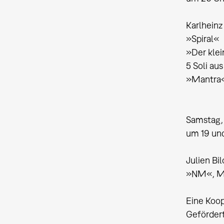
Karlhein
»Spiral«
»Der klei
5 Soli au
»Mantra
Samstag,
um 19 un
Julien Bi
»NM«, Mu
Eine Koop
Gefördert