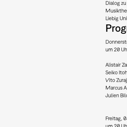
Dialog zu
Musikthe
Liebig Un
Pro
Donnersta
um 20 Uh
Alistair 
Seiko Itoh
Vito Zura
Marcus A
Julien Bi
Freitag, 
um 20 Uh