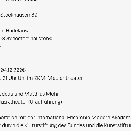
z Stockhausen 80
ne Harlekin«
s »Orchesterfinalisten«
«
 04.10.2008
d 21 Uhr Uhr im ZKM_Medientheater
lodeau und Matthias Mohr
siktheater (Uraufführung)
eration mit der International Ensemble Modern Akademi
 durch die Kulturstiftung des Bundes und die Kunststif