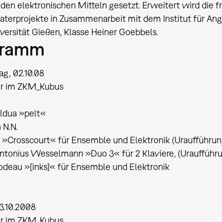
 den elektronischen Mitteln gesetzt. Erweitert wird die 
aterprojekte in Zusammenarbeit mit dem Institut für A
iversität Gießen, Klasse Heiner Goebbels.
gramm
g, 02.10.08
r im ZKM_Kubus
Zaldua »pelt«
 N.N.
j »Crosscourt« für Ensemble und Elektronik (Uraufführun
ntonius Wesselmann »Duo 3« für 2 Klaviere, (Uraufführ
lodeau »[inks]« für Ensemble und Elektronik
03.10.2008
r im ZKM_Kubus