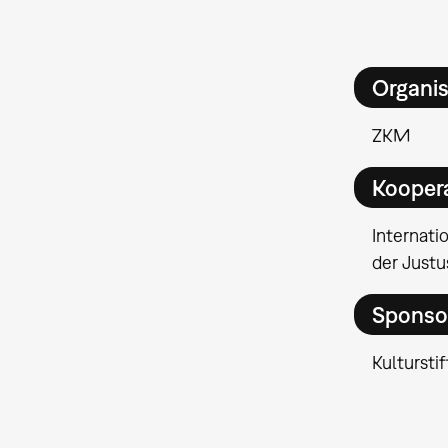
Organis
ZKM
Kooper
Internat
der Justu
Sponso
Kultursti