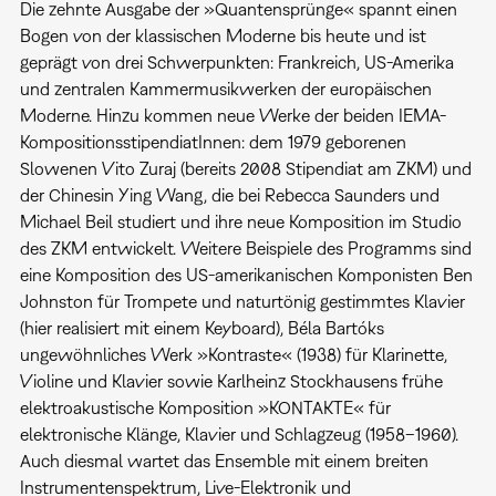
Die zehnte Ausgabe der »Quantensprünge« spannt einen
Bogen von der klassischen Moderne bis heute und ist
geprägt von drei Schwerpunkten: Frankreich, US-Amerika
und zentralen Kammermusikwerken der europäischen
Moderne. Hinzu kommen neue Werke der beiden IEMA-
KompositionsstipendiatInnen: dem 1979 geborenen
Slowenen Vito Zuraj (bereits 2008 Stipendiat am ZKM) und
der Chinesin Ying Wang, die bei Rebecca Saunders und
Michael Beil studiert und ihre neue Komposition im Studio
des ZKM entwickelt. Weitere Beispiele des Programms sind
eine Komposition des US-amerikanischen Komponisten Ben
Johnston für Trompete und naturtönig gestimmtes Klavier
(hier realisiert mit einem Keyboard), Béla Bartóks
ungewöhnliches Werk »Kontraste« (1938) für Klarinette,
Violine und Klavier sowie Karlheinz Stockhausens frühe
elektroakustische Komposition »KONTAKTE« für
elektronische Klänge, Klavier und Schlagzeug (1958–1960).
Auch diesmal wartet das Ensemble mit einem breiten
Instrumentenspektrum, Live-Elektronik und