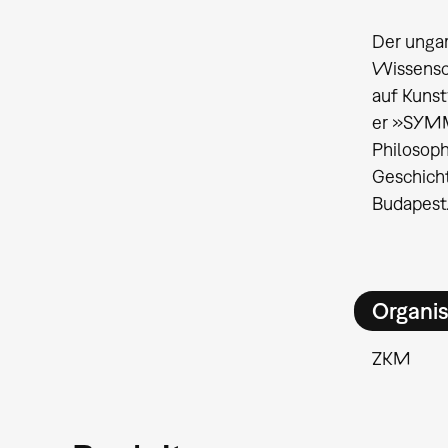
Der ungar
Wissensch
auf Kunst
er »SYMME
Philosoph
Geschich
Budapest
Organis
ZKM