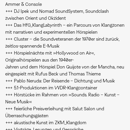
Ammer & Console
+++ DJ Ipek und Nomad SoundSystem, Soundclash
zwischen Orient und Okzident
+++ Das HfG_KlangLabyrinth – ein Parcours von Klangzonen
mit narrativen und experimentellen Hörspielen
+++ Cluster – die Soundveteranen der 1970er sind zurück,
zeitlos-spannende E-Musik
+++ Hörspielnächte mit »Hollywood on Air«,
Originalhörspielen aus den 1940er-
Jahren und dem Hörspiel Don Quijote von der Mancha, neu
eingespielt mit Rufus Beck und Thomas Thieme
+++ Pablo Neruda: Der Reisende – Dichtung und Musik
+++ 5.1-Produktionen im WDR-Klangcontainer
+++ Hörstücke im Rahmen von »Sounds. Radio – Kunst –
Neue Musik«
+++ feierliche Preisverleihung mit Salut Salon und
Überraschungsgästen
+++ akustische Kunst im ZKM_Klangdom
+++ Vorträge, Lesungen und Gespräche