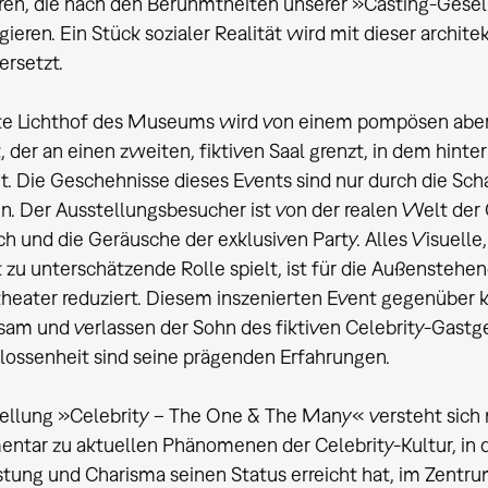
ren, die nach den Berühmtheiten unserer »Casting-Gese
 gieren. Ein Stück sozialer Realität wird mit dieser arch
ersetzt.
e Lichthof des Museums wird von einem pompösen aber l
, der an einen zweiten, fiktiven Saal grenzt, in dem hint
et. Die Geschehnisse dieses Events sind nur durch die Sc
n. Der Ausstellungsbesucher ist von der realen Welt der 
ch und die Geräusche der exklusiven Party. Alles Visuell
t zu unterschätzende Rolle spielt, ist für die Außensteh
heater reduziert. Diesem inszenierten Event gegenüber k
nsam und verlassen der Sohn des fiktiven Celebrity-Gast
ossenheit sind seine prägenden Erfahrungen.
ellung »Celebrity – The One & The Many« versteht sich mit
ntar zu aktuellen Phänomenen der Celebrity-Kultur, in de
stung und Charisma seinen Status erreicht hat, im Zent