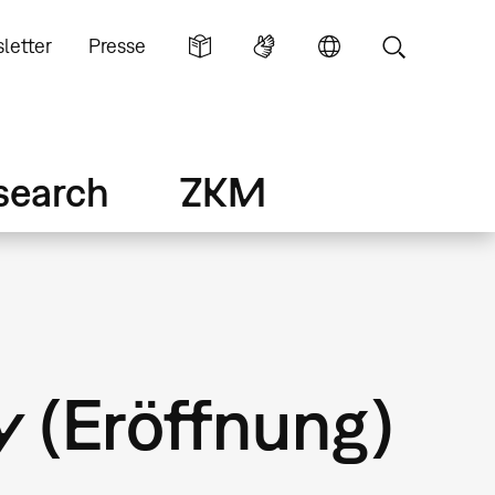
letter
Presse
search
ZKM
y (Eröffnung)