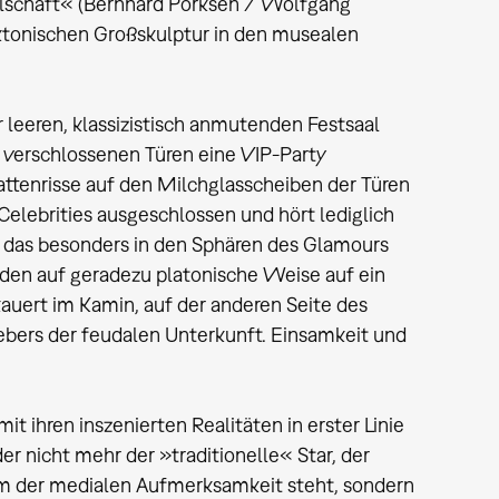
llschaft« (Bernhard Pörksen / Wolfgang
itektonischen Großskulptur in den musealen
eeren, klassizistisch anmutenden Festsaal
er verschlossenen Türen eine VIP-Party
hattenrisse auf den Milchglasscheiben der Türen
Celebrities ausgeschlossen und hört lediglich
e, das besonders in den Sphären des Glamours
enden auf geradezu platonische Weise auf ein
auert im Kamin, auf der anderen Seite des
gebers der feudalen Unterkunft. Einsamkeit und
 ihren inszenierten Realitäten in erster Linie
r nicht mehr der »traditionelle« Star, der
rum der medialen Aufmerksamkeit steht, sondern