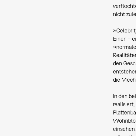
verflocht
nicht zul
»Celebrit
Einen – e
»normalen
Realitäte
den Gesc
entstehen
die Mech
In den be
realisier
Plattenba
Wohnblock
einsehen.