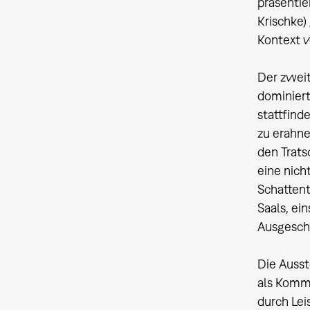
präsentie
Krischke)
Kontext v
Der zweit
dominiert
stattfind
zu erahne
den Trats
eine nich
Schattent
Saals, ei
Ausgeschl
Die Ausst
als Komme
durch Lei