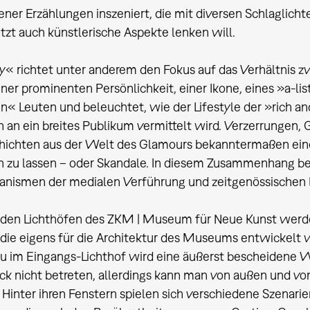
ener Erzählungen inszeniert, die mit diversen Schlaglichte
etzt auch künstlerische Aspekte lenken will.
y« richtet unter anderem den Fokus auf das Verhältnis 
iner prominenten Persönlichkeit, einer Ikone, eines »a-
« Leuten und beleuchtet, wie der Lifestyle der »rich an
n an ein breites Publikum vermittelt wird. Verzerrungen,
hichten aus der Welt des Glamours bekanntermaßen ein
 zu lassen – oder Skandale. In diesem Zusammenhang bel
anismen der medialen Verführung und zeitgenössischen
iden Lichthöfen des ZKM | Museum für Neue Kunst werde
t, die eigens für die Architektur des Museums entwickel
u im Eingangs-Lichthof wird eine äußerst bescheidene 
 nicht betreten, allerdings kann man von außen und von
 Hinter ihren Fenstern spielen sich verschiedene Szenari