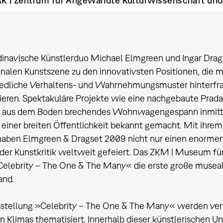
K | Zentrum für Angewandte Kulturwissenschaft un
inavische Künstlerduo Michael Elmgreen und Ingar Dragse
onalen Kunstszene zu den innovativsten Positionen, die m
iedliche Verhaltens- und Wahrnehmungsmuster hinterfra
ieren. Spektakuläre Projekte wie eine nachgebaute Prad
r aus dem Boden brechendes Wohnwagengespann inmitten
 einer breiten Öffentlichkeit bekannt gemacht. Mit ihrem
aben Elmgreen & Dragset 2009 nicht nur einen enormen 
der Kunstkritik weltweit gefeiert. Das ZKM | Museum für
Celebrity – The One & The Many« die erste große museale
and.
sstellung »Celebrity – The One & The Many« werden vers
en Klimas thematisiert. Innerhalb dieser künstlerischen 