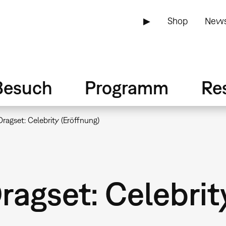
▶
Shop
News
Besuch
Programm
Re
ragset: Celebrity (Eröffnung)
agset: Celebrit