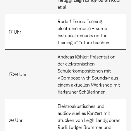
Teruggi, Leigh Landy, Jøran Rudi
et al.
Rudolf Frisius: Teching
electronic music − some
17 Uhr
historical remarks on the
training of future teachers
Andreas Köhler: Präsentation
der elektronischen
Schülerkompositionen mit
17.20 Uhr
»Compose with Sounds« aus
einem aktuellen Workshop mit
Karlsruher SchülerInnen
Elektroakustisches und
audiovisuelles Konzert mit
20 Uhr
Stücken von Leigh Landy, Joran
Rudi, Ludger Brümmer und