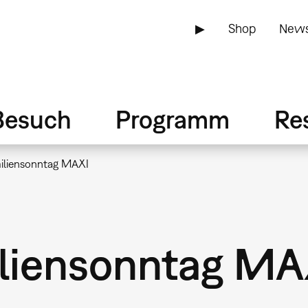
▶
Shop
News
Besuch
Programm
Re
iliensonntag MAXI
iliensonntag MA