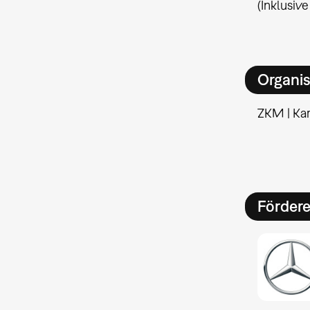
(Inklusiv
Organis
ZKM | Kar
Förder