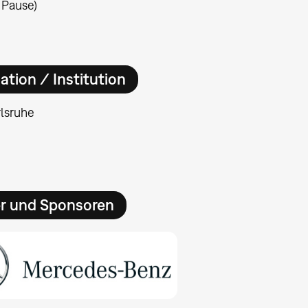
e Pause)
ation / Institution
lsruhe
er und Sponsoren