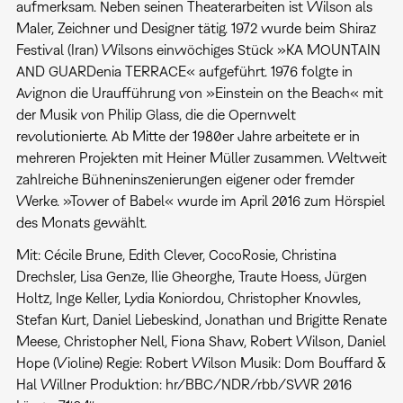
aufmerksam. Neben seinen Theaterarbeiten ist Wilson als
Maler, Zeichner und Designer tätig. 1972 wurde beim Shiraz
Festival (Iran) Wilsons einwöchiges Stück »KA MOUNTAIN
AND GUARDenia TERRACE« aufgeführt. 1976 folgte in
Avignon die Uraufführung von »Einstein on the Beach« mit
der Musik von Philip Glass, die die Opernwelt
revolutionierte. Ab Mitte der 1980er Jahre arbeitete er in
mehreren Projekten mit Heiner Müller zusammen. Weltweit
zahlreiche Bühneninszenierungen eigener oder fremder
Werke. »Tower of Babel« wurde im April 2016 zum Hörspiel
des Monats gewählt.
Mit: Cécile Brune, Edith Clever, CocoRosie, Christina
Drechsler, Lisa Genze, Ilie Gheorghe, Traute Hoess, Jürgen
Holtz, Inge Keller, Lydia Koniordou, Christopher Knowles,
Stefan Kurt, Daniel Liebeskind, Jonathan und Brigitte Renate
Meese, Christopher Nell, Fiona Shaw, Robert Wilson, Daniel
Hope (Violine) Regie: Robert Wilson Musik: Dom Bouffard &
Hal Willner Produktion: hr/BBC/NDR/rbb/SWR 2016