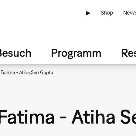
▶
Shop
News
Besuch
Programm
Re
 Fatima - Atiha Sen Gupta
Fatima - Atiha 