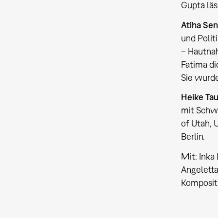
Gupta läs
Atiha Se
und Polit
– Hautnah
Fatima di
Sie wurde
Heike Ta
mit Schwe
of Utah, 
Berlin.
Mit: Inka
Angeletta
Kompositi