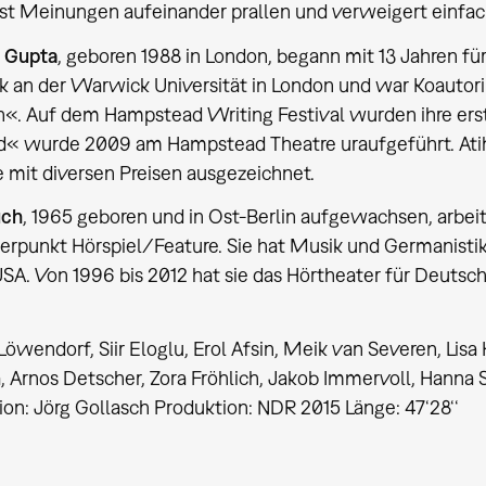
st Meinungen aufeinander prallen und verweigert einfa
n Gupta
, geboren 1988 in London, begann mit 13 Jahren für
ik an der Warwick Universität in London und war Koautori
«. Auf dem Hampstead Writing Festival wurden ihre erst
d« wurde 2009 am Hampstead Theatre uraufgeführt. Atiha 
 mit diversen Preisen ausgezeichnet.
uch
, 1965 geboren und in Ost-Berlin aufgewachsen, arbeit
rpunkt Hörspiel/Feature. Sie hat Musik und Germanistik 
USA. Von 1996 bis 2012 hat sie das Hörtheater für Deutschl
 Löwendorf, Siir Eloglu, Erol Afsin, Meik van Severen, Lis
, Arnos Detscher, Zora Fröhlich, Jakob Immervoll, Hanna S
on: Jörg Gollasch Produktion: NDR 2015 Länge: 47‘28‘‘