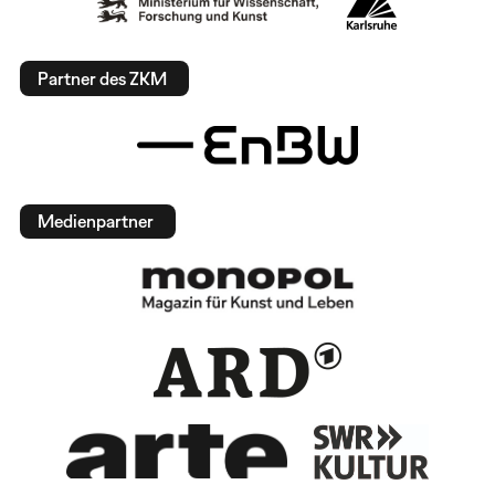
Partner des ZKM
Medienpartner