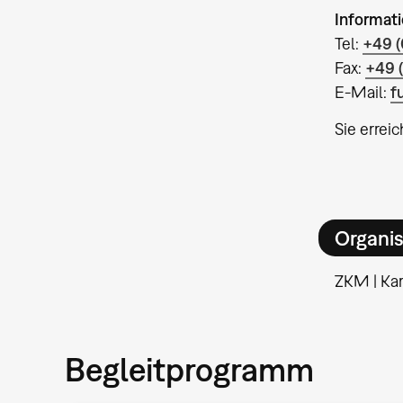
Informat
Tel:
+49 (
Fax:
+49 
E-Mail:
f
Sie errei
Organis
ZKM | Kar
Begleitprogramm