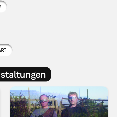
R
ART
nstaltungen