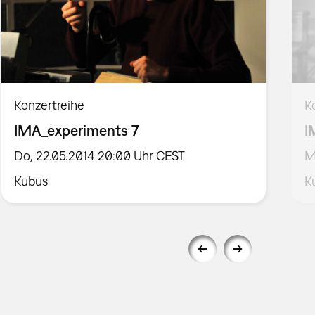
Konzertreihe
K
IMA_experiments 7
I
Do, 22.05.2014 20:00 Uhr CEST
M
Kubus
K