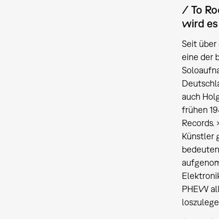
/ To Ro
wird es
Seit über
eine der 
Soloaufn
Deutschla
auch Holg
frühen 19
Records. 
Künstler 
bedeuten
aufgenom
Elektroni
PHEW all 
loszulege