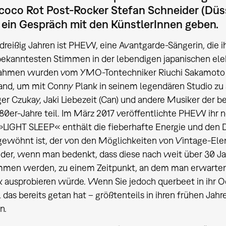
coco Rot Post-Rocker Stefan Schneider (Düss
 ein Gespräch mit den KünstlerInnen geben.
 dreißig Jahren ist PHEW, eine Avantgarde-Sängerin, die i
bekanntesten Stimmen in der lebendigen japanischen ele
ahmen wurden vom YMO-Tontechniker Riuchi Sakamoto p
nd, um mit Conny Plank in seinem legendären Studio zu
er Czukay, Jaki Liebezeit (Can) und andere Musiker der
80er-Jahre teil. Im März 2017 veröffentlichte PHEW ih
»LIGHT SLEEP« enthält die fieberhafte Energie und den 
gewöhnt ist, der von den Möglichkeiten von Vintage-Eleme
der, wenn man bedenkt, dass diese nach weit über 30 J
men werden, zu einem Zeitpunkt, an dem man erwarten 
k ausprobieren würde. Wenn Sie jedoch querbeet in ihr Oe
das bereits getan hat – größtenteils in ihren frühen Jahren
n.