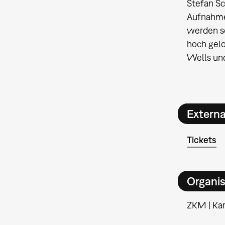
Stefan Sc
Aufnahmen
werden so
hoch gelo
Wells und
Extern
Tickets
Organis
ZKM | Kar