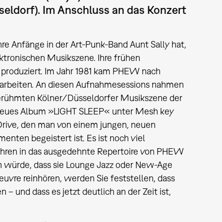
eldorf). Im Anschluss an das Konzert
hre Anfänge in der Art-Punk-Band Aunt Sally hat,
ktronischen Musikszene. Ihre frühen
roduziert. Im Jahr 1981 kam PHEW nach
 arbeiten. An diesen Aufnahmesessions nahmen
 berühmten Kölner/Düsseldorfer Musikszene der
r neues Album »LIGHT SLEEP« unter Mesh key
Drive, den man von einem jungen, neuen
nten begeistert ist. Es ist noch viel
ahren in das ausgedehnte Repertoire von PHEW
würde, dass sie Lounge Jazz oder New-Age
uvre reinhören, werden Sie feststellen, dass
 – und dass es jetzt deutlich an der Zeit ist,