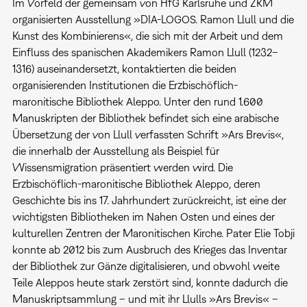
Im Vorfeld der gemeinsam von HfG Karlsruhe und ZKM
organisierten Ausstellung »DIA-LOGOS. Ramon Llull und die
Kunst des Kombinierens«, die sich mit der Arbeit und dem
Einfluss des spanischen Akademikers Ramon Llull (1232–
1316) auseinandersetzt, kontaktierten die beiden
organisierenden Institutionen die Erzbischöflich-
maronitische Bibliothek Aleppo. Unter den rund 1.600
Manuskripten der Bibliothek befindet sich eine arabische
Übersetzung der von Llull verfassten Schrift »Ars Brevis«,
die innerhalb der Ausstellung als Beispiel für
Wissensmigration präsentiert werden wird. Die
Erzbischöflich-maronitische Bibliothek Aleppo, deren
Geschichte bis ins 17. Jahrhundert zurückreicht, ist eine der
wichtigsten Bibliotheken im Nahen Osten und eines der
kulturellen Zentren der Maronitischen Kirche. Pater Elie Tobji
konnte ab 2012 bis zum Ausbruch des Krieges das Inventar
der Bibliothek zur Gänze digitalisieren, und obwohl weite
Teile Aleppos heute stark zerstört sind, konnte dadurch die
Manuskriptsammlung – und mit ihr Llulls »Ars Brevis« –