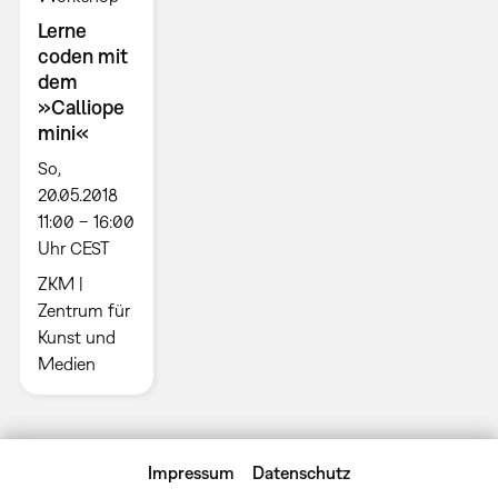
Lerne
coden mit
dem
»Calliope
mini«
So,
20.05.2018
11:00 – 16:00
Uhr CEST
ZKM |
Zentrum für
Kunst und
Medien
Impressum
Datenschutz