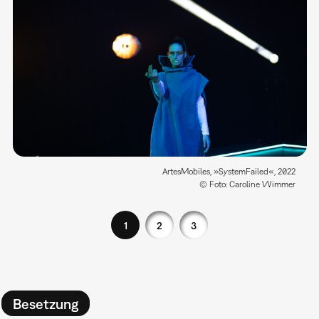
ArtesMobiles, »SystemFailed«, 2022
© Foto: Caroline Wimmer
1
2
3
Besetzung