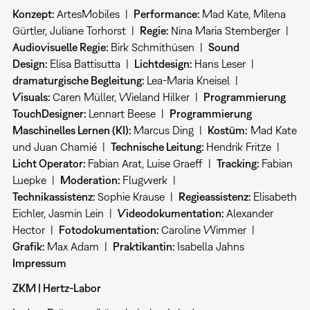
Konzept:
ArtesMobiles |
Performance:
Mad Kate, Milena
Gürtler, Juliane Torhorst |
Regie:
Nina Maria Stemberger |
Audiovisuelle Regie:
Birk Schmithüsen |
Sound
Design:
Elisa Battisutta |
Lichtdesign:
Hans Leser |
dramaturgische Begleitung:
Lea-Maria Kneisel |
Visuals:
Caren Müller, Wieland Hilker |
Programmierung
TouchDesigner:
Lennart Beese |
Programmierung
Maschinelles Lernen (KI):
Marcus Ding |
Kostüm:
Mad Kate
und Juan Chamié |
Technische Leitung:
Hendrik Fritze |
Licht Operator:
Fabian Arat, Luise Graeff |
Tracking:
Fabian
Luepke |
Moderation
:
Flugwerk |
Technikassistenz:
Sophie Krause |
Regieassistenz:
Elisabeth
Eichler, Jasmin Lein |
Videodokumentation:
Alexander
Hector |
Fotodokumentation:
Caroline Wimmer |
Grafik:
Max Adam |
Praktikantin:
Isabella Jahns
Impressum
ZKM | Hertz-Labor