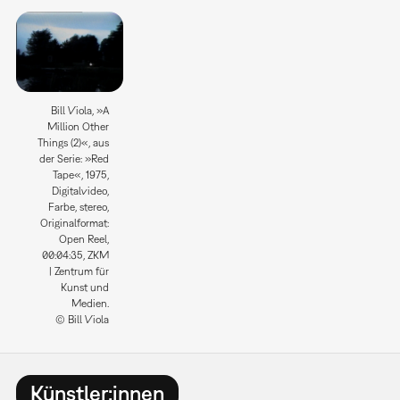
Bill Viola, »A
Million Other
Things (2)«, aus
der Serie: »Red
Tape«, 1975,
Digitalvideo,
Farbe, stereo,
Originalformat:
Open Reel,
00:04:35, ZKM
| Zentrum für
Kunst und
Medien.
© Bill Viola
Künstler:innen