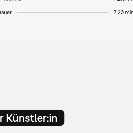
Dauer
7:20 mi
 Künstler:in