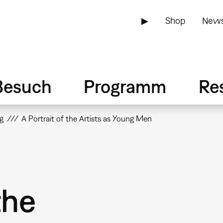
▶
Shop
News
Besuch
Programm
Re
g
A Portrait of the Artists as Young Men
the