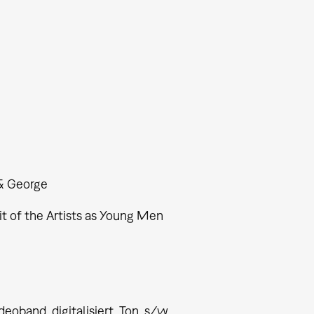
 & George
it of the Artists as Young Men
ideoband, digitalisiert, Ton, s/w