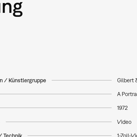
ung
in / Künstlergruppe
Gilbert
A Portra
1972
e
Video
/ Technik
1-Zoll-V