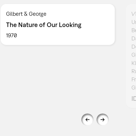
Gilbert & George
V
U
The Nature of Our Looking
B
1970
D
D
G
K
R
F
G
I