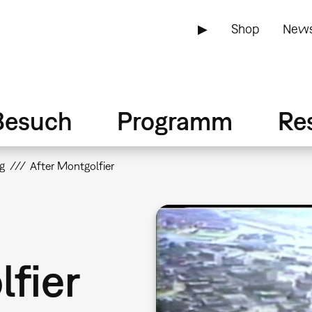
▶
Shop
News
Besuch
Programm
Re
g
After Montgolfier
lfier