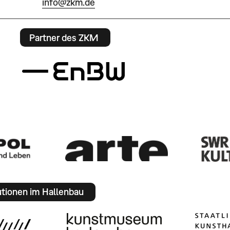
info@zkm.de
Partner des ZKM
utionen im Hallenbau