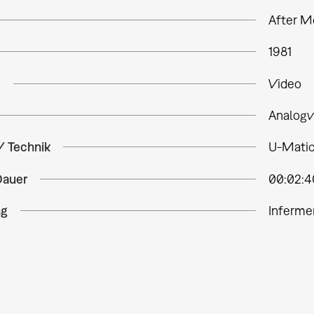
After M
1981
e
Video
Analogv
/ Technik
U-Matic
Dauer
00:02:4
ng
Inferme