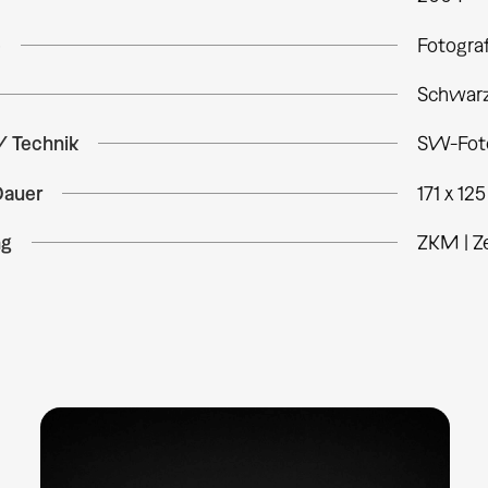
e
Fotogra
Schwarz
/ Technik
SW-Foto
Dauer
171 x 12
ng
ZKM | Z