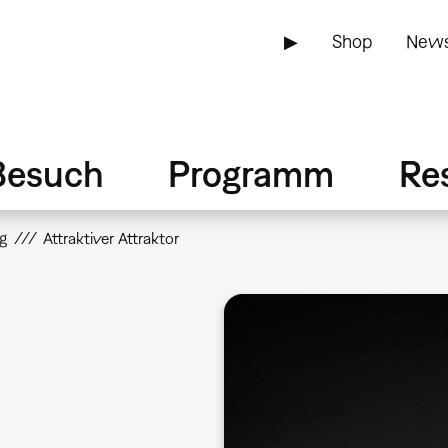
▶
Shop
News
Besuch
Programm
Re
g
Attraktiver Attraktor