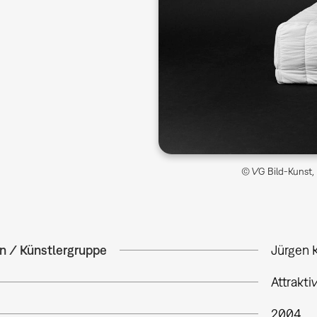
© VG Bild-Kunst, 
in / Künstlergruppe
Jürgen 
Attrakti
2004