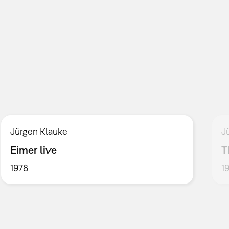
Jürgen Klauke
J
Eimer live
T
1978
1