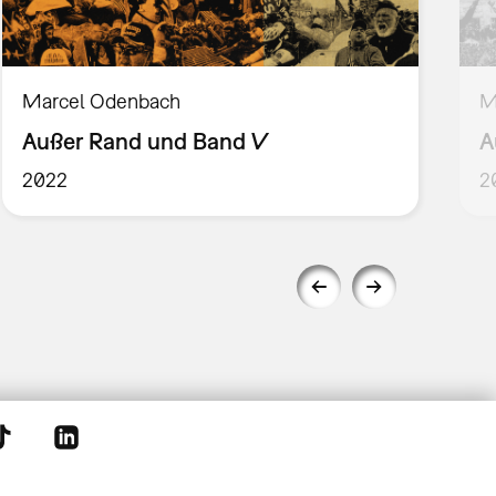
Marcel Odenbach
M
Außer Rand und Band V
A
2022
2