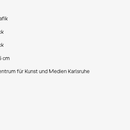
afik
ck
ck
,5 cm
entrum für Kunst und Medien Karlsruhe