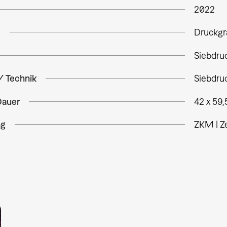
2022
e
Druckgr
Siebdru
/ Technik
Siebdru
Dauer
42 x 59
ng
ZKM | Z