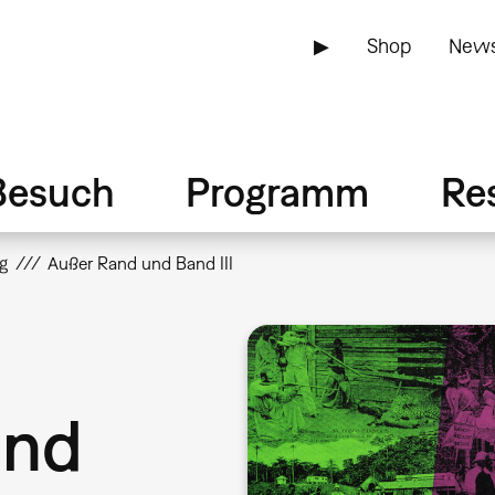
▶
Shop
News
Besuch
Programm
Re
g
Außer Rand und Band III
und