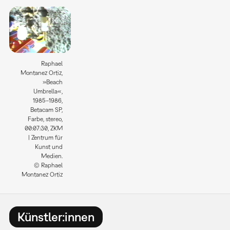
Raphael
Montanez Ortiz,
»Beach
Umbrella«,
1985–1986,
Betacam SP,
Farbe, stereo,
00:07:30, ZKM
| Zentrum für
Kunst und
Medien.
© Raphael
Montanez Ortiz
Künstler:innen