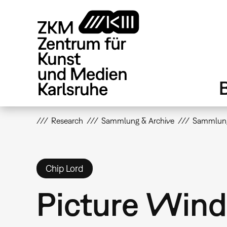
Direkt
zum
Inhalt
Research
Sammlung & Archive
Sammlun
Chip Lord
Picture Win