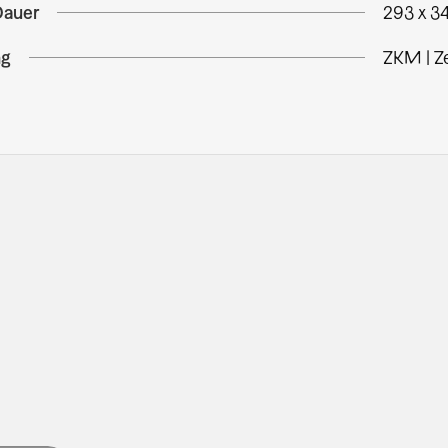
Dauer
293 x 3
ng
ZKM | Z