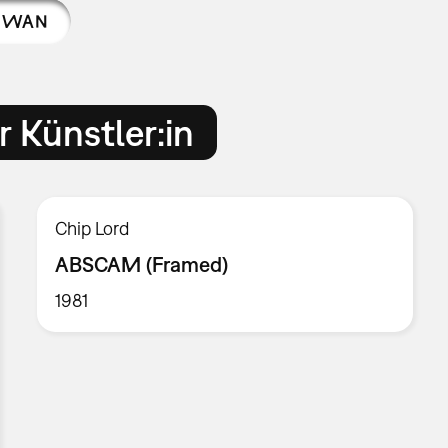
OWAN
 Künstler:in
Chip Lord
ABSCAM (Framed)
1981