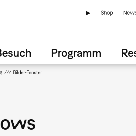
▶
Shop
News
Besuch
Programm
Re
g
Bilder-Fenster
dows