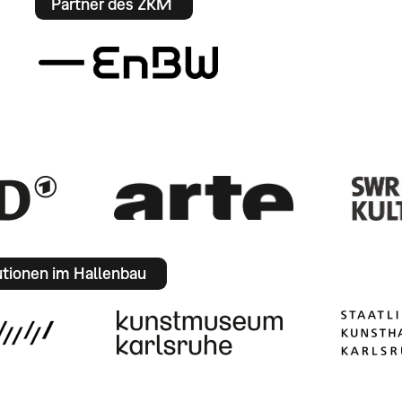
Partner des ZKM
utionen im Hallenbau