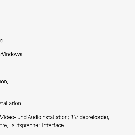
rd
 Windows
tion
tallation
Video- und Audioinstallation; 3 Videorekorder,
re, Lautsprecher, Interface