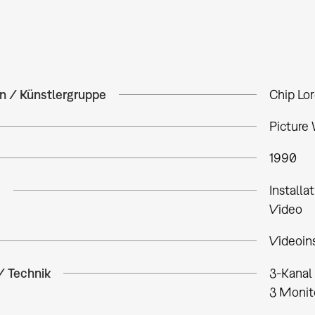
in / Künstlergruppe
Chip Lo
Picture
1990
e
Installa
Video
Videoins
/ Technik
3-Kanal 
3 Monito