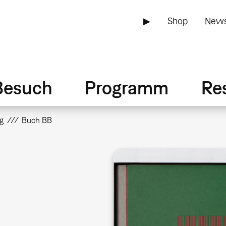
▶
Shop
News
Besuch
Programm
Re
g
Buch BB