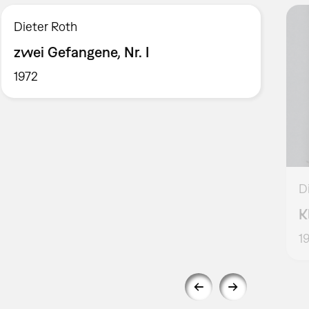
Dieter Roth
zwei Gefangene, Nr. I
1972
D
K
1