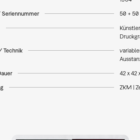
/ Seriennummer
50 + 50 
e
Künstle
Druckgr
/ Technik
variable
Ausstan
Dauer
42 x 42 
ng
ZKM | Z