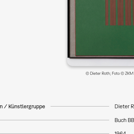
© Dieter Roth; Foto © ZKM 
in / Künstlergruppe
Dieter 
Buch B
1964