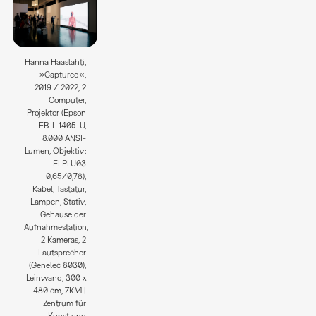
Hanna Haaslahti,
»Captured«,
2019 / 2022, 2
Computer,
Projektor (Epson
EB-L 1405-U,
8.000 ANSI-
Lumen, Objektiv:
ELPLU03
0,65/0,78),
Kabel, Tastatur,
Lampen, Stativ,
Gehäuse der
Aufnahmestation,
2 Kameras, 2
Lautsprecher
(Genelec 8030),
Leinwand, 300 x
480 cm, ZKM |
Zentrum für