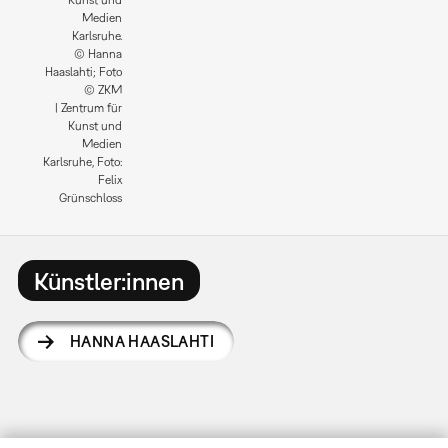
Kunst und
Medien
Karlsruhe.
© Hanna
Haaslahti; Foto
© ZKM
| Zentrum für
Kunst und
Medien
Karlsruhe, Foto:
Felix
Grünschloss
Künstler:innen
HANNA HAASLAHTI