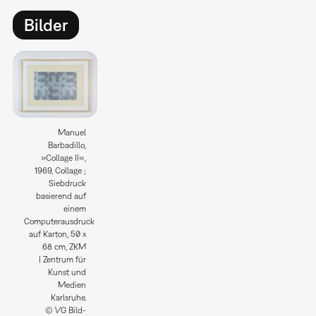
Bilder
Manuel
Barbadillo,
»Collage II«,
1969, Collage ;
Siebdruck
basierend auf
einem
Computerausdruck
auf Karton, 50 x
68 cm, ZKM
| Zentrum für
Kunst und
Medien
Karlsruhe.
© VG Bild-