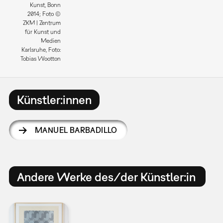
Kunst, Bonn
2014; Foto ©
ZKM | Zentrum
für Kunst und
Medien
Karlsruhe, Foto:
Tobias Wootton
Künstler:innen
MANUEL BARBADILLO
Andere Werke des/der Künstler:in