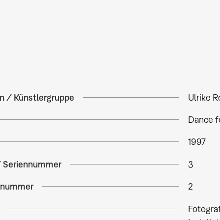
in / Künstlergruppe
Ulrike 
Dance f
1997
/ Seriennummer
3
rnummer
2
e
Fotogra