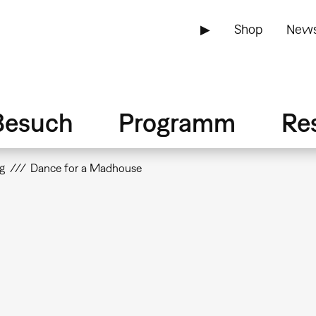
▶
Shop
News
Besuch
Programm
Re
g
Dance for a Madhouse