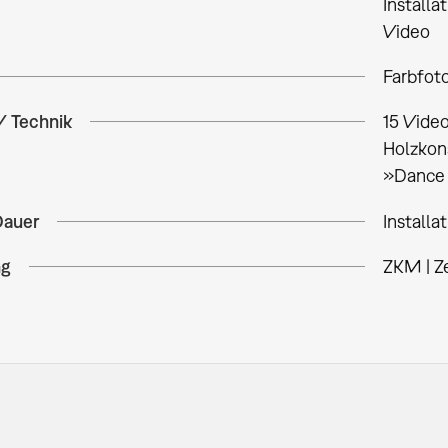
Installa
Video
Farbfot
/ Technik
15 Video
Holzkon
»Dance 
Dauer
Installa
ng
ZKM | Z