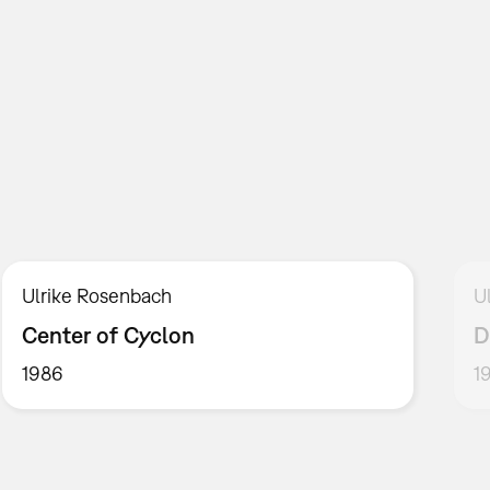
Ulrike Rosenbach
U
Center of Cyclon
D
1986
1