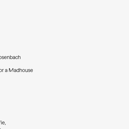
Rosenbach
or a Madhouse
fie