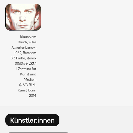
Klaus vom
Bruch, »Das
Alliiertenband«,
1982, Betacam
SP, Farbe, stereo,
00:10:30, ZKM
| Zentrum für
Kunst und
Medien.
© VG Bild-
Kunst, Bonn
2014
Künstler:innen