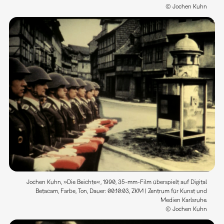
© Jochen Kuhn
Jochen Kuhn, »Die Beichte«, 1990, 35-mm-Film überspielt auf Digital
Betacam, Farbe, Ton, Dauer: 00:10:03, ZKM | Zentrum für Kunst und
Medien Karlsruhe.
© Jochen Kuhn