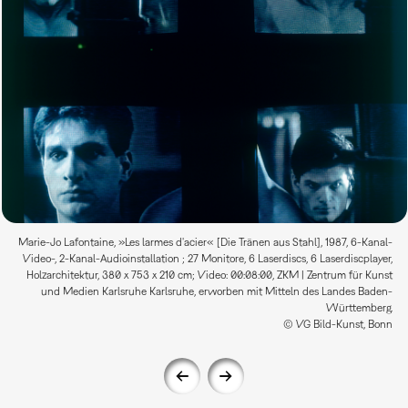
Marie-Jo Lafontaine, »Les larmes d'acier« [Die Tränen aus Stahl], 1987, 6-Kanal-
Video-, 2-Kanal-Audioinstallation ; 27 Monitore, 6 Laserdiscs, 6 Laserdiscplayer,
Holzarchitektur, 380 x 753 x 210 cm; Video: 00:08:00, ZKM | Zentrum für Kunst
und Medien Karlsruhe Karlsruhe, erworben mit Mitteln des Landes Baden-
Württemberg.
© VG Bild-Kunst, Bonn