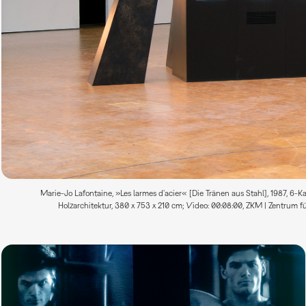
Marie-Jo Lafontaine, »Les larmes d'acier« [Die Tränen aus Stahl], 1987, 6-Ka
Holzarchitektur, 380 x 753 x 210 cm; Video: 00:08:00, ZKM | Zentrum