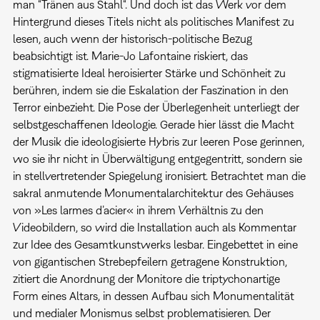
man “Tränen aus Stahl“. Und doch ist das Werk vor dem
Hintergrund dieses Titels nicht als politisches Manifest zu
lesen, auch wenn der historisch-politische Bezug
beabsichtigt ist. Marie-Jo Lafontaine riskiert, das
stigmatisierte Ideal heroisierter Stärke und Schönheit zu
berühren, indem sie die Eskalation der Faszination in den
Terror einbezieht. Die Pose der Überlegenheit unterliegt der
selbstgeschaffenen Ideologie. Gerade hier lässt die Macht
der Musik die ideologisierte Hybris zur leeren Pose gerinnen,
wo sie ihr nicht in Überwältigung entgegentritt, sondern sie
in stellvertretender Spiegelung ironisiert. Betrachtet man die
sakral anmutende Monumentalarchitektur des Gehäuses
von »Les larmes d’acier« in ihrem Verhältnis zu den
Videobildern, so wird die Installation auch als Kommentar
zur Idee des Gesamtkunstwerks lesbar. Eingebettet in eine
von gigantischen Strebepfeilern getragene Konstruktion,
zitiert die Anordnung der Monitore die triptychonartige
Form eines Altars, in dessen Aufbau sich Monumentalität
und medialer Monismus selbst problematisieren. Der