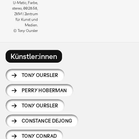
U-Matic, Farbe,
stereo, 00:28:58,
ZKM | Zentrum
für Kunst und
Medien.
© Tony Oursler
Künstler:innen
TONY OURSLER
PERRY HOBERMAN
TONY OURSLER
CONSTANCE DEJONG
TONY CONRAD