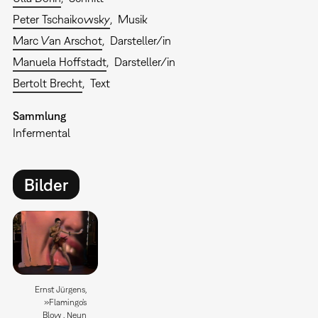
Peter Tschaikowsky
Musik
Marc Van Arschot
Darsteller/in
Manuela Hoffstadt
Darsteller/in
Bertolt Brecht
Text
Sammlung
Infermental
Bilder
Ernst Jürgens,
»Flamingo’s
Blow . Neun