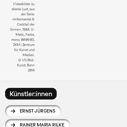
Videobilder zu
allerlei Lust, aus
der Serie:
»Infermental 9:
Cocktail der
Sinne«, 1988, U-
Matic, Farbe,
mono, 00:06:03,
ZKM | Zentrum
für Kunst und
Medien.
© VG Bild-
Kunst, Bonn
2014
Künstler:innen
ERNST JÜRGENS
RAINER MARIA RILKE